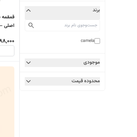
برند
اصلی – حجم
88,000
camela
موجودی
محدوده قیمت