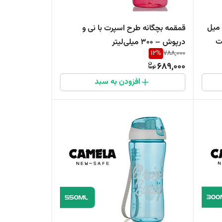
مقمه نشکن Camela حجم 550 میل
قمقمه بچگانه طرح اسپرت با نی و
ت
درپوش – ۳۰۰ میلی‌لیتر
12
%
788,000
689,000
افزودن به سبد