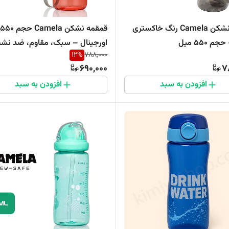
قمقمه نشکن Camela رنگ خاکستری
ق
 ۵۵۰ میل
اورجینال – سبک، مقاوم، ضد نش
12
%
788,000
690,000
7
افزودن به سبد
افزودن به سبد