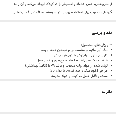
آرامش‌بخش، حس اعتماد و اطمینان را در کودک ایجاد می‌کند و آن را به
گزینه‌ای محبوب برای استفاده روزمره در مدرسه، مسافرت یا فعالیت‌های
ورزشی تبدیل کرده است.دارای نی سیلیکونی نرم با درپوش محافظ و بدنه‌ای
کاملاً بهداشتی و بدون BPA، این قمقمه سبک و ضدچکه، همراهی امن و
نقد و بررسی
سالم برای کودک شماست.
⭐ ویژگی‌های محصول:
رنگ آبی ملایم و مناسب برای کودکان دختر و پسر
دارای نی نرم سیلیکونی با درپوش ایمنی
ظرفیت ۳۰۰ میلی‌لیتر – ابعاد جمع‌وجور و قابل حمل
تولید شده از مواد اولیه مرغوب و فاقد BPA (کاملاً بهداشتی)
طراحی ارگونومیک و ضد ضربه، با دوام بالا
سبک و قابل حمل در کیف یا کوله مدرسه
مناسب برای آب، نوشیدنی‌های سرد و آب‌میوه
شست‌وشوی آسان با قابلیت جداسازی اجزا
نظرات
خرید با اعتبار اسنپ پی در 4 قسط
🛠 روش استفاده:
درب قمقمه را باز کرده و مایع دلخواه را داخل آن بریزید.
نی را از داخل درب به بیرون بیاورید تا آماده استفاده شود.
پس از استفاده، نی را به داخل برگردانید تا درب کاملاً بسته شود.