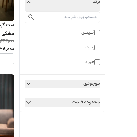
برند
ست گرمک
آسیکس
مشکی با 
,244,000
ریبوک
38,000
هیراد
موجودی
محدوده قیمت