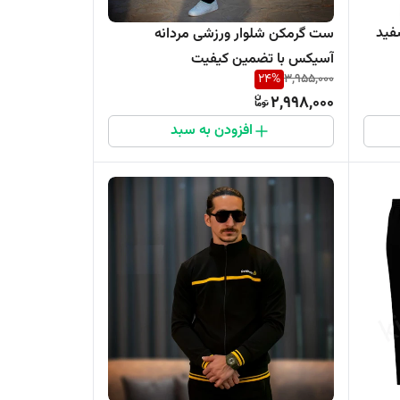
فید
ست گرمکن شلوار ورزشی مردانه
آسیکس با تضمین کیفیت
24
%
3,955,000
2,998,000
افزودن به سبد