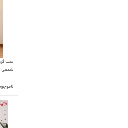
ست گرمک
شمعی م
ناموجود