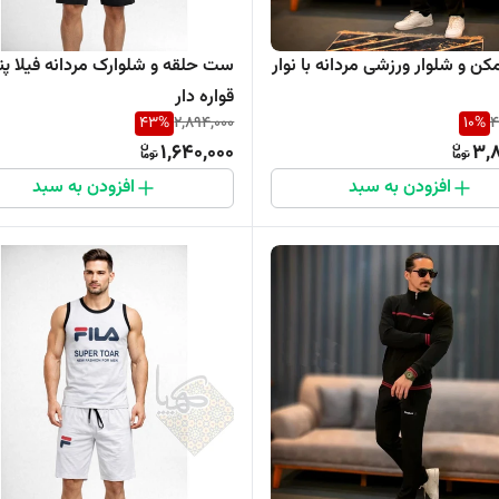
ن و شلوار ورزشی مردانه با نوار
ست حلقه و شلوارک مردانه فیلا پنب
قواره دار
43
%
2,894,000
10
%
4
1,640,000
3,8
افزودن به سبد
افزودن به سبد