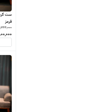
ست گرمک
قرمز
,244,000
00,000