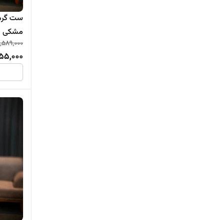
ست گرمک
مشکی ز
,589,000
55,000