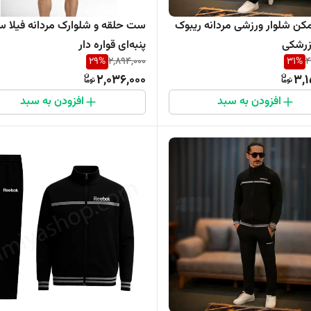
ن شلوار ورزشی مردانه ریبوک
ست حلقه و شلوارک مردانه فیلا س
رشکی
پنبه‌ای قواره دار
29
%
2,894,000
31
%
4
2,036,000
3,1
افزودن به سبد
افزودن به سبد