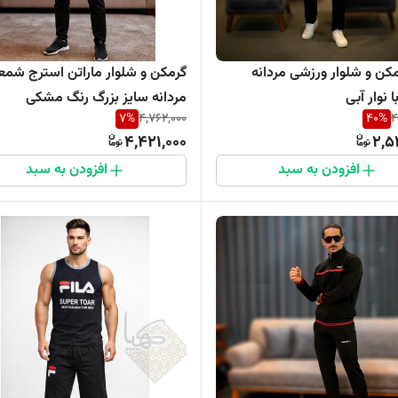
ن و شلوار ورزشی مردانه
گرمکن و شلوار ماراتن استرج شمع
نوار آبی
مردانه سایز بزرگ رنگ مشکی
7
%
4,762,000
40
%
4
4,421,000
2,5
افزودن به سبد
افزودن به سبد