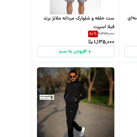
ه‌ای
ست حلقه و شلوارک مردانه ملانژ برند
فیلا اسپرت
50
%
2,277,000
1,135,000
افزودن به سبد