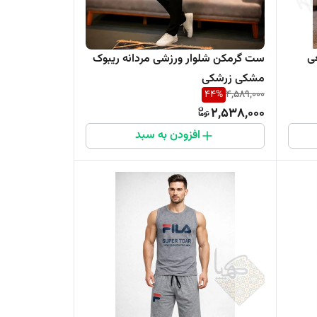
ی
ست گرمکن شلوار ورزشی مردانه ریبوک
مشکی زرشکی
44
%
4,589,000
2,538,000
افزودن به سبد