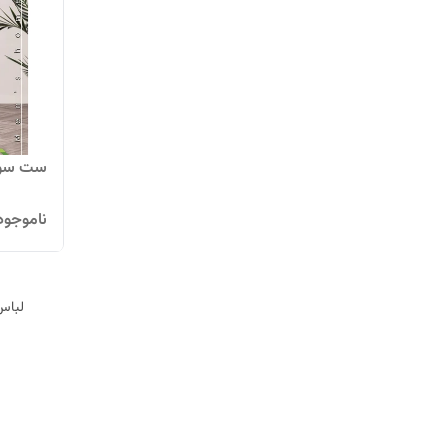
ست سویش
ناموجود
لباس