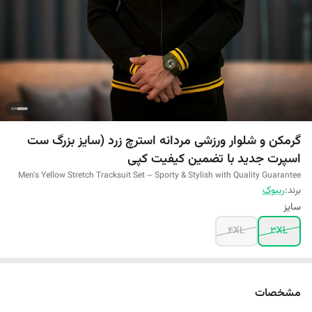
گرمکن و شلوار ورزشی مردانه استرچ زرد (سایز بزرگ ست
اسپرت جدید با تضمین کیفیت کپی
Men's Yellow Stretch Tracksuit Set – Sporty & Stylish with Quality Guarantee
برند:
ریبوک
سایز
4XL
3XL
مشخصات