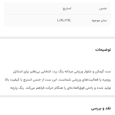
جنس
استرچ
سایز موجود
L/XL/2XL
توضیحات
ست گرمکن و شلوار ورزشی مردانه رنگ زرد، انتخابی بی‌نظیر برای استایل
روزمره یا فعالیت‌های ورزشی شماست. این ست از جنس استرچ با کیفیت بالا
تولید شده و راحتی فوق‌العاده‌ای را هنگام حرکت فراهم می‌کند. رنگ پارچه
ثابت است و در شست‌وشو رنگ نمی‌دهد و بور نمی‌شود.
این محصول در سه سایز 3XL/4XLعرضه می‌شود و با طراحی اسپرت و
نقد و بررسی
مدرن، مناسب برای استفاده در باشگاه، پیاده‌روی یا استایل کژوال روزانه