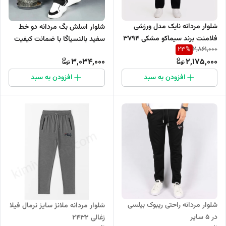
شلوار مردانه نایک مدل ورزشی
شلوار اسلش بگ مردانه دو خط
فلامنت برند سیماکو مشکی 3794
سفید بالنسیاگا با ضمانت کیفیت
23
%
2,861,000
3,034,000
2,175,000
افزودن به سبد
افزودن به سبد
شلوار مردانه راحتی ریبوک بیلسی
شلوار مردانه ملانژ سایز نرمال فیلا
در 5 سایر
زغالی 2432