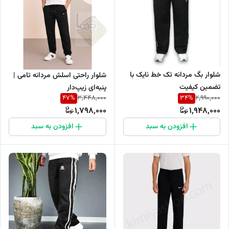
شلوار بگ مردانه تک خط نایک با
شلوار راحتی اسلش مردانه تامی |
تضمین کیفیت
پنبه‌ای زیپ‌دار
47
%
34
%
3,448,000
2,990,000
1,798,000
1,948,000
افزودن به سبد
افزودن به سبد