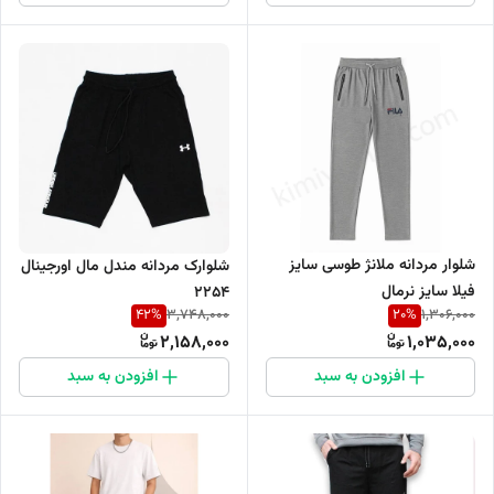
شلوار مردانه ملانژ طوسی سایز
شلوارک مردانه مندل مال اورجینال
فیلا سایز نرمال
2254
42
%
20
%
3,748,000
1,306,000
2,158,000
1,035,000
افزودن به سبد
افزودن به سبد