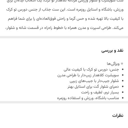
ست سویشرت و شلوار ورزشی مردانه کلاهدار تو کرک، یک انتخاب ایده‌آل برای
ورزش، باشگاه و استایل روزمره است. این ست جذاب از جنس دورس تو کرک
با کیفیت بالا تهیه شده و حس گرما و راحتی فوق‌العاده‌ای را برای شما فراهم
می‌کند. طراحی اسپرت و مدرن همراه با خطوط راه‌راه در قسمت شانه و شلوار،
ظاهر این ست را خاص و شیک کرده است.شلوار این ست دارای جیب‌های
زیپی کاربردی است که امکان نگهداری وسایل ضروری را در حین ورزش یا
نقد و بررسی
پیاده‌روی به شما می‌دهد. همچنین دمپای گت باعث می‌شود شلوار به خوبی
⭐ ویژگی‌ها
روی پا قرار بگیرد و استایل جذابی به شما بدهد.این ست ورزشی در سه سایز
جنس: دورس تو کرک با کیفیت عالی
L، XL و 2XL موجود است و با کفش اسپرت سفید یا مشکی ترکیب بسیار
سویشرت کلاهدار زیپ‌دار با طراحی مدرن
شلوار جیب‌دار با جیب‌های زیپی
زیبایی خواهد داشت.
دمپای شلوار گت برای استایل بهتر
بسیار نرم، لطیف و راحت
مناسب باشگاه، ورزش و استفاده روزمره
موجود در سایزهای L، XL و 2XL
رنگ: نوک مدادی شیک و جذاب
نظرات