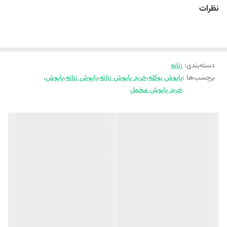
نظرات
تولید این نخ کاملا تغییر کرده و در آن از انواع الیاف طبیعی و مصنوعی
استفاده می شود. بافت نخ بوکله آن را نسبت به سایر نخ ها متمایز می کند.
در بافت این نخ از حلقه های زنجیره وار بلند استفاده می شود. بسته به نوع
نخ و کارخانه ریسندگی آن اندازه این حلقه ها متفاوت خواهد بود. در فرآیند
تولید پارچه بوکله نیز از همین نخ استفاده می کنن
دسته‌بندی
:
زنانه
برچسب‌ها :
پاپوش بوکله
،
خرید پاپوش زنانه
،
پاپوش زنانه
،
پاپوش
،
خرید پاپوش مخمل