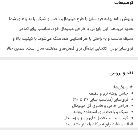
توضیحات
پاپوش زنانه بوکله فری‌سایز با طرح مینیمال، راحتی و شیکی را به پاهای شما
هدیه می‌دهد. این پاپوش با طراحی مینیمال خود، مناسب برای تمامی
سلیقه‌هاست و به راحتی با هر استایلی هماهنگ می‌شود. با کیفیت بالا و
فری‌سایز بودن، انتخابی ایده‌آل برای فصل‌های مختلف سال است. همین حالا
خرید کنید و از راحتی بی‌نظیر آن لذت ببرید!
نقد و بررسی
📌 ویژگی‌ها:
جنس بوکله نرم و لطیف
فری‌سایز (مناسب سایز 36 تا 40)
طراحی خاص و فانتزی گل مینیمال
سبک و راحت برای استفاده روزانه
گرم و مناسب فصل‌های پاییز و زمستان
الیاف و بافت پارچه بوکله را بهتر بشناسید
نخ بوکله یکی از معروف ترین نخ ها در دنیای نساجی محسوب می شود. برای
تولید این نخ در گذشته از الیاف پشم استفاده می کردند. امروزه اما فرآیند