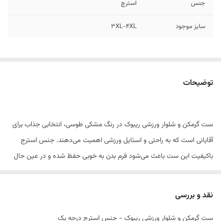
جنس
استرچ
سایز موجود
3XL-4XL
توضیحات
ست گرمکن و شلوار ورزشی ریبوک در رنگ مشکی طوسی، انتخابی جذاب برای
آقایانی است که به راحتی و استایل ورزشی اهمیت می‌دهند. جنس استرج
باکیفیت این ست باعث می‌شود فرم بدن به خوبی حفظ شده و در عین حال
آزادی حرکت کامل داشته باشید. گرمکن دارای دو جیب زیپ‌دار و شلوار مجهز
به دو جیب زیپ‌دار است که حمل وسایل کوچک را راحت و مطمئن می‌کند.
نقد و بررسی
این محصول بدون آبرفتگی، رنگ‌رفتگی و پرزدهی بوده و برای استفاده در
ست گرمکن و شلوار ورزشی ریبوک - جنس استرج درجه یک
باشگاه، پیاده‌روی، ورزش‌های روزانه یا حتی استایل اسپرت روزمره بسیار