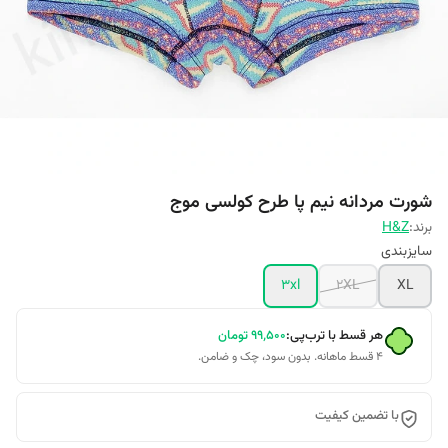
شورت مردانه نیم پا طرح کولسی موج
برند:
H&Z
سایزبندی
3xl
2XL
XL
هر قسط با ترب‌پی:
۹۹٬۵۰۰
تومان
۴ قسط ماهانه. بدون سود، چک و ضامن.
با تضمین کیفیت