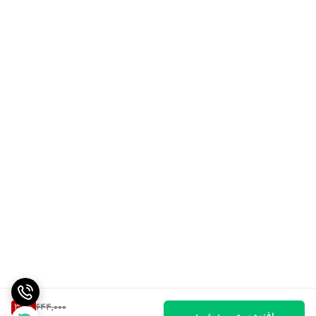
38
%
644,000