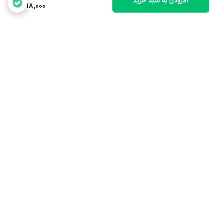
افزودن به سبد خرید
398,000
برگشت به بالا
ارسال رایگان بالای یک میلیون
پشتیبانی ۲۴ ساعته
و نهصد