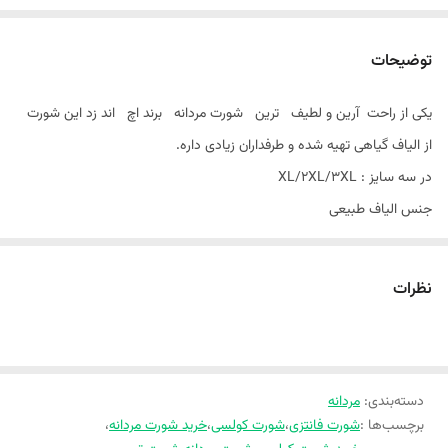
توضیحات
یکی از راحت آرین و لطیف ترین شورت مردانه برند اچ اند زد این شورت
از الیاف گیاهی تهیه شده و طرفداران زیادی داره.
در سه سایز : XL/2XL/3XL
جنس الیاف طبیعی
بدون حساسیت
نظرات
دسته‌بندی
:
مردانه
برچسب‌ها :
شورت فانتزی
،
شورت کولسی
،
خرید شورت مردانه
،