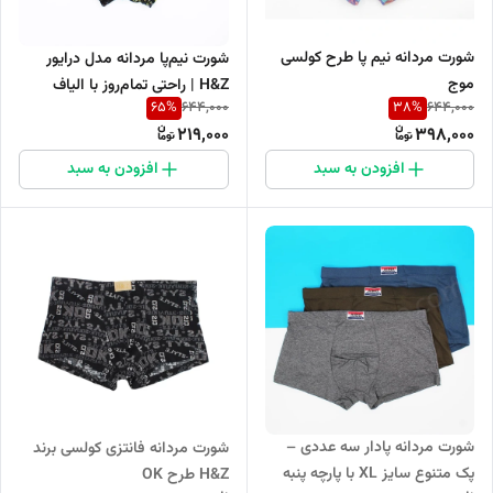
شورت مردانه نیم پا طرح کولسی
شورت نیم‌پا مردانه مدل درایور
موج
H&Z | راحتی تمام‌روز با الیاف
65
%
38
%
644,000
644,000
گیاهی ضدحساسیت
219,000
398,000
افزودن به سبد
افزودن به سبد
شورت مردانه پادار سه عددی –
شورت مردانه فانتزی کولسی برند
پک متنوع سایز XL با پارچه پنبه
H&Z طرح OK