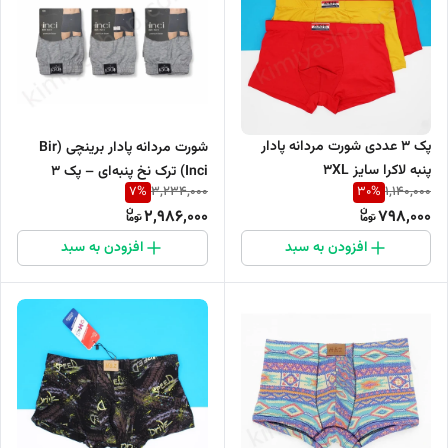
پک 3 عددی شورت مردانه پادار
شورت مردانه پادار برینچی (Bir
پنبه لاکرا سایز 3XL
Inci) ترک نخ پنبه‌ای – پک 3
7
%
30
%
3,234,000
1,140,000
عددی
2,986,000
798,000
افزودن به سبد
افزودن به سبد