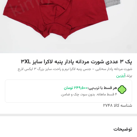
پک 3 عددی شورت مردانه پادار پنبه لاکرا سایز 3XL
شورت مردانه پادار سه‌تایی – جنس پنبه لاکرا نرم و راحت، سایز بزرگ 3 ایکس لارج
برند:
آیدین
هر قسط با ترب‌پی:
۲۴۹٬۵۰۰
تومان
۴ قسط ماهانه. بدون سود، چک و ضامن.
شناسه کالا
2748
توضیحات