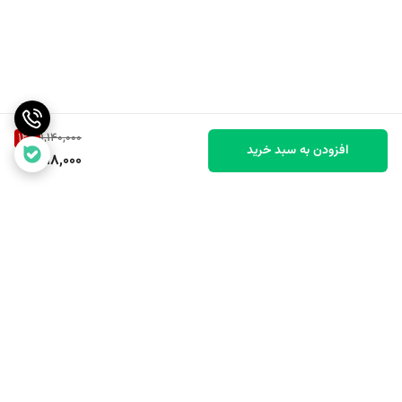
12
%
1,140,000
افزودن به سبد خرید
998,000
برگشت به بالا