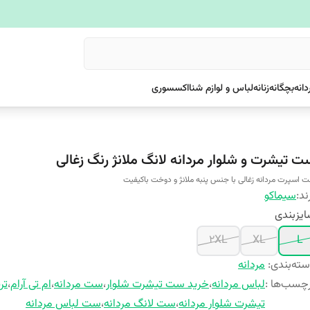
دانه
بچگانه
زنانه
لباس و لوازم شنا
اکسسوری
ت تیشرت و شلوار مردانه لانگ ملانژ رنگ زغالی
 اسپرت مردانه زغالی با جنس پنبه ملانژ و دوخت باکیفیت
ند:
سیماکو
یزبندی
2XL
XL
L
ته‌بندی
:
مردانه
چسب‌ها :
لباس مردانه
،
خرید ست تیشرت شلوار
،
ست مردانه
،
ام تی آرام
،
تر
تیشرت شلوار مردانه
،
ست لانگ مردانه
،
ست لباس مردانه