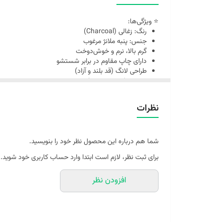
⭐ ویژگی‌ها:
رنگ: زغالی (Charcoal)
جنس: پنبه ملانژ مرغوب
گرم بالا، نرم و خوش‌دوخت
دارای چاپ مقاوم در برابر شستشو
طراحی لانگ (قد بلند و آزاد)
تضمین کیفیت و ضمانت شستشو
موجود در سایزهای: L، XL، 2XL
مناسب برای استایل اسپرت و روزمره
نظرات
لطفا توجه داشته باشید امکان تغییر در ارم (لوگو) روی تیشر
شما هم درباره این محصول نظر خود را بنویسید.
برای ثبت نظر، لازم است ابتدا وارد حساب کاربری خود شوید.
افزودن نظر