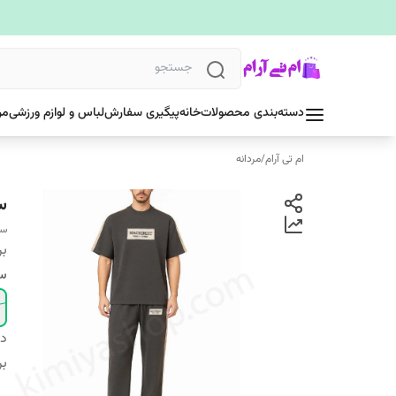
دسته‌بندی محصولات
خانه
پیگیری سفارش
لباس و لوازم ورزشی
مر
ام تی آرام
/
مردانه
س
ست
بر
سا
دس
بر