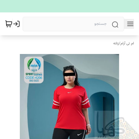
ام تی آرام
/
زنانه