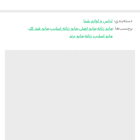
دسته‌بندی
:
لباس و لوازم شنا
برچسب‌ها :
مایو زنانه
،
مایو اصلی
،
مایو زنانه اسلیپ
،
مایو ضد کلر
،
مایو اسلیپ زنانه
،
مایو برند