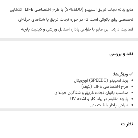
مایو زنانه نجات غریق اسپیدو (SPEEDO) با طرح اختصاصی
LIFE
، انتخابی
تخصصی برای بانوانی است که در حوزه نجات غریق یا شناهای حرفه‌ای
فعالیت دارند. این مایو با طراحی پادار، استایل ورزشی و کیفیت پارچه
فوق‌العاده، عملکرد بالا و راحتی کامل را فراهم می‌کند. برند اسپیدو، با اعتبار
جهانی، این مدل را مناسب تمرینات روزانه، استخرهای عمومی و فضاهای
نقد و بررسی
رسمی نجات غریق طراحی کرده است.
✅
ویژگی‌ها:
برند اسپیدو (SPEEDO) اورجینال
طرح اختصاصی LIFE (لایف)
مناسب بانوان نجات غریق و شناگران حرفه‌ای
پارچه مقاوم در برابر کلر و اشعه UV
طراحی پادار با فیت بدن
سبک، سریع‌خشک و راحت در حرکت
دوخت مقاوم و قابل استفاده مداوم
نظرات
مناسب برای تمرین، مسابقه یا کار در استخر