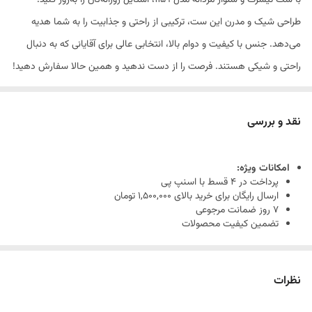
با ست تیشرت و شلوار مردانه مدل 1159، استایل روزانه‌تان را به‌روز کنید!
طراحی شیک و مدرن این ست، ترکیبی از راحتی و جذابیت را به شما هدیه
می‌دهد. جنس با کیفیت و دوام بالا، انتخابی عالی برای آقایانی که به دنبال
راحتی و شیکی هستند. فرصت را از دست ندهید و همین حالا سفارش دهید!
نقد و بررسی
سایز تیشرت:
امکانات ویژه:
L: سرشانه 46، دور سینه 104، قد آستین 24، قد لباس 71
پرداخت در 4 قسط با اسنپ پی
ارسال رایگان برای خرید بالای 1,500,000 تومان
XL: سرشانه 48، دور سینه 106، قد آستین 24، قد لباس 74
7 روز ضمانت مرجوعی
2XL: سرشانه 49، دور سینه 114، قد آستین 25، قد لباس 75
تضمین کیفیت محصولات
سایز شلوار:
✅ ویژگی‌های محصول:
ست شامل:
تیشرت آستین کوتاه + شلوار بلند اسپرت
L: دمپا 18، دور ران 62، فاق 35، قد شلوار 102
نظرات
جنس تیشرت:
نخ پنبه‌ای لطیف، تنفس‌پذیر
XL: دمپا 19، دور ران 64، فاق 37، قد شلوار 103
جنس شلوار:
دورس ضخیم با کیفیت بالا و مقاومت خوب در برابر شستشو
طراحی:
ساده، مینیمال، قابل استفاده در خانه، بیرون، مهمانی و