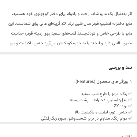
اگر به‌دنبال یک مایو شاد، راحت و بادوام برای دختر کوچولوی خود هستید،
مایو دخترانه اسلیپ قرمز مدل قلبی برند ZX گزینه‌ای عالی برای شماست. این
مایو با طراحی خاص و کودک‌پسند قلب‌های سفید روی زمینه قرمز، جذابیت
بصری بالایی دارد و لبخند را به چهره کودک‌تان می‌آورد.جنس باکیفیت و نرم
این مایو باعث می‌شود پوست حساس کودک دچار سوزش یا حساسیت
نشود، و طراحی پشت بسته آن، پوشش کافی را در هنگام بازی و شنا فراهم
نقد و بررسی
می‌کند.همچنین با تضمین عدم آبرفت و رنگ‌رفتگی حتی بعد از
⭐ ویژگی‌های محصول (Features):
شست‌وشوهای مکرر، این مایو برای استفاده بلندمدت و شرایط مختلف آبی
(استخر، دریا، پارک آبی) کاملاً مناسب است.در ۴ سایز مختلف برای سنین ۳ تا
✅ رنگ: قرمز با طرح قلب سفید
✅ مدل: اسلیپ دخترانه – پشت بسته
۱۱ سال قابل تهیه است و انتخابی مطمئن برای مادرانی است که هم زیبایی و
✅ برند: ZX
هم کیفیت را می‌خواهند
✅ جنس: نرم، لطیف و باکیفیت بالا
✅ دوام رنگ: مقاوم در برابر شست‌وشو، بدون رنگ‌رفتگی
✅ آبرفت: ندارد – حفظ فرم و اندازه اولیه
✅ سایزهای موجود: