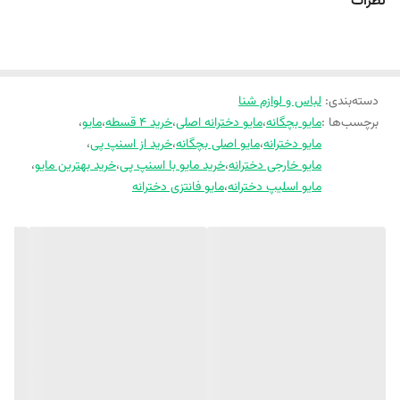
3 تا 5 سال
نظرات
5 تا 7 سال
7 تا 9 سال
9 تا 11 سال
✅ موارد استفاده: استخر، دریا، پارک آبی، تمرین شنا
✅ حس‌وحال: شاد، کودکانه و دخترانه
دسته‌بندی
:
لباس و لوازم شنا
✅ طراحی: شیک و به‌روز با الهام از سبک‌های اروپایی
برچسب‌ها :
مایو بچگانه
،
مایو دخترانه اصلی
،
خرید 4 قسطه
،
مایو
،
مایو دخترانه
،
مایو اصلی بچگانه
،
خرید از اسنپ پی
،
مایو خارجی دخترانه
،
خرید مایو با اسنپ پی
،
خرید بهترین مایو
،
مایو اسلیپ دخترانه
،
مایو فانتزی دخترانه