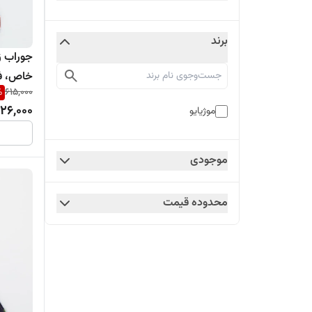
برند
جوراب ز
خاص، فا
%
615,000
26,000
موژیایو
موجودی
محدوده قیمت