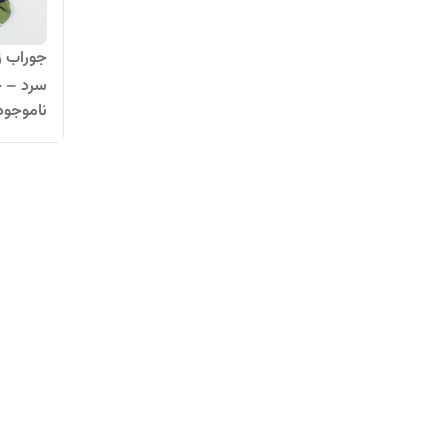
جوراب ز
سرد – خ
ناموجود