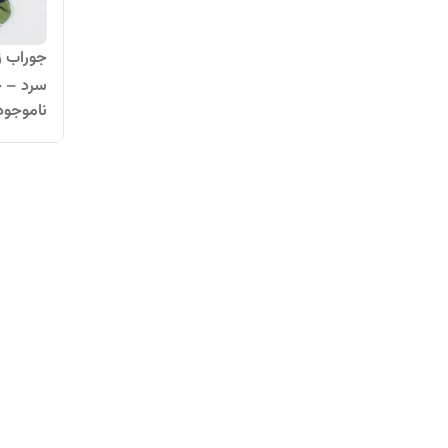
جوراب ز
سرد – خ
ناموجود