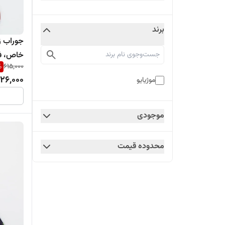
برند
جوراب ز
خاص، فا
%
615,000
26,000
موژیایو
موجودی
محدوده قیمت