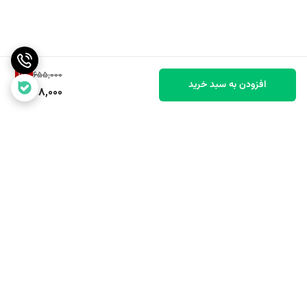
11
%
655,000
افزودن به سبد خرید
578,000
برگشت به بالا