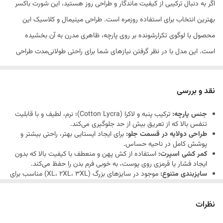
اگر به دنبال ترکیبی از کیفیت ماندگار و طراحی روز هستید، این شورت باکسر
بهترین انتخاب برای استفاده روزمره است. طراحی مینیمال و کلاسیک این
محصول با لوگوی تکرارشونده بر روی پارچه، ظاهری مدرن به آن بخشیده
است. این مدل با در نظر گرفتن نیازهای شما برای راحتی طولانی‌مدت طراحی
شده و به گونه‌ای است که در تمام طول روز، احساس سبکی و تنفس‌پذیری را
به پوست شما هدیه می‌دهد. کیفیت دوخت بالا و استفاده از متریال مرغوب،
نقد و بررسی
تضمین‌کننده ماندگاری بالای این محصول حتی پس از شست‌وشوهای مکرر
جنس پارچه:
ترکیب پنبه و لاکرا (Cotton Lycra)؛ نرم، لطیف و با قابلیت
است.
تنفس بالا که از تعریق بیش از حد جلوگیری می‌کند.
طراحی دولایه در قسمت جلو:
برای ایجاد ایستایی بهتر، راحتی بیشتر و
پوشش کامل در ناحیه حساس.
کمر کشی اسپرت:
استفاده از کش پهن و منعطف با کیفیت بالا که بدون
ایجاد فشار یا قرمزی روی پوست، به خوبی فرم بدن را حفظ می‌کند.
سایزبندی متنوع:
موجود در سایزهای بزرگ (XL، 2XL، 3XL) مناسب برای
انواع فرم‌های بدنی.
طراحی مدرن:
لوگو روی کش شورت برای داشتن استایلی جذاب و متفاوت.
نظرات
کشسانی عالی:
به لطف الیاف لاکرا، این شورت در هنگام حرکت به خوبی با
بدن همراه شده و فرم خود را از دست نمی‌دهد.