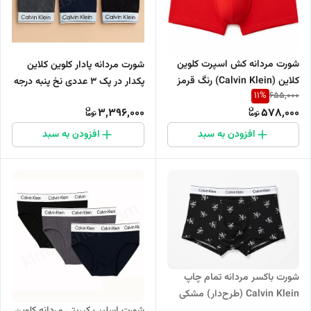
شورت مردانه کش اسپرت کلوین
شورت مردانه پادار کلوین کلاین
کلاین (Calvin Klein) رنگ قرمز
پکدار در پک ۳ عددی نخ پنبه درجه
11
%
655,000
یک
3,396,000
578,000
افزودن به سبد
افزودن به سبد
شورت باکسر مردانه تمام چاپ
Calvin Klein (طرح‌دار) مشکی