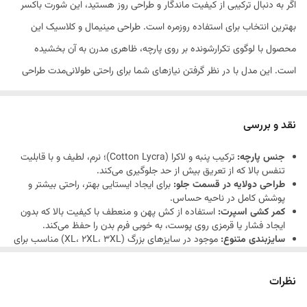
اگر به دنبال ترکیبی از کیفیت ماندگار و طراحی روز هستید، این شورت باکسر
بهترین انتخاب برای استفاده روزمره است. طراحی مینیمال و کلاسیک این
محصول با لوگوی تکرارشونده بر روی پارچه، ظاهری مدرن به آن بخشیده
است. این مدل با در نظر گرفتن نیازهای شما برای راحتی طولانی‌مدت طراحی
شده و به گونه‌ای است که در تمام طول روز، احساس سبکی و تنفس‌پذیری را
به پوست شما هدیه می‌دهد. کیفیت دوخت بالا و استفاده از متریال مرغوب،
نقد و بررسی
تضمین‌کننده ماندگاری بالای این محصول حتی پس از شست‌وشوهای مکرر
جنس پارچه:
ترکیب پنبه و لاکرا (Cotton Lycra)؛ نرم، لطیف و با قابلیت
است.
تنفس بالا که از تعریق بیش از حد جلوگیری می‌کند.
طراحی دولایه در قسمت جلو:
برای ایجاد ایستایی بهتر، راحتی بیشتر و
پوشش کامل در ناحیه حساس.
کمر کشی اسپرت:
استفاده از کش پهن و منعطف با کیفیت بالا که بدون
ایجاد فشار یا قرمزی روی پوست، به خوبی فرم بدن را حفظ می‌کند.
سایزبندی متنوع:
موجود در سایزهای بزرگ (XL، 2XL، 3XL) مناسب برای
انواع فرم‌های بدنی.
طراحی مدرن:
لوگو روی کش شورت برای داشتن استایلی جذاب و متفاوت.
نظرات
کشسانی عالی:
به لطف الیاف لاکرا، این شورت در هنگام حرکت به خوبی با
بدن همراه شده و فرم خود را از دست نمی‌دهد.