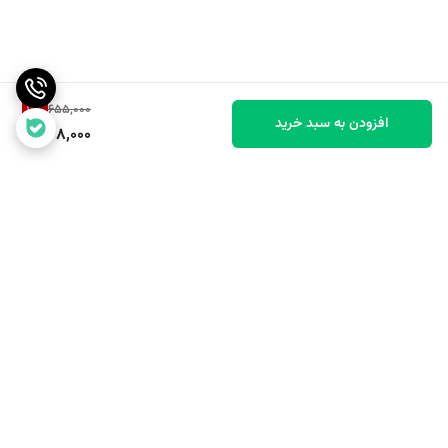
11
%
655,000
افزودن به سبد خرید
578,000
برگشت به بالا