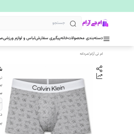
دسته‌بندی محصولات
خانه
پیگیری سفارش
لباس و لوازم ورزشی
مر
ام تی آرام
/
مردانه
شو
تر
بر
سا
دس
بر