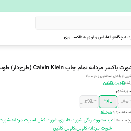
دانه
بچگانه
زنانه
لباس و لوازم شنا
اکسسوری
رت باکسر مردانه تمام چاپ Calvin Klein (طرح‌دار) طوسی
کیبی از راحتی استثنایی و دوام بالا
ند:
کلوین کلاین
یزبندی
3XL
2XL
XL
ته‌بندی
:
مردانه
چسب‌ها :
ترب
،
شورت رنگی
،
شورت فانتزی
،
شورت کش اسپرت مردانه
،
شورت 
شورت مردانه کلوین
،
کلوین کلاین