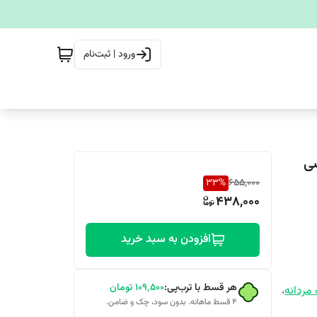
ورود | ثبت‌نام
33
%
655,000
438,000
افزودن به سبد خرید
هر قسط با ترب‌پی:
۱۰۹٬۵۰۰
تومان
مردانه
،
۴ قسط ماهانه. بدون سود، چک و ضامن.