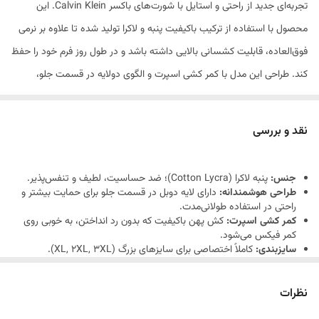
تجربه‌ای جدید از راحتی و استایل با شورت‌های باکسر Calvin Klein. این
محصول با استفاده از ترکیب باکیفیت پنبه و لاکرا تولید شده تا علاوه بر نرمی
فوق‌العاده، قابلیت کشسانی بالایی داشته باشد و در طول روز فرم خود را حفظ
کند. طراحی این مدل با کمر کشی اسپرت و الگوی دولایه در قسمت جلو،
حمایت و راحتی کامل را برای شما فراهم می‌کند. اگر به دنبال محصولی هستید
که هم ظاهر شیکی داشته باشد و هم در سایزهای بزرگ به راحتی روی بدن
نقد و بررسی
بنشیند، این باکسر بهترین گزینه برای شماست.
جنس:
پنبه لاکرا (Cotton Lycra)؛ ضد حساسیت، لطیف و تنفس‌پذیر.
طراحی هوشمندانه:
دارای لایه دوبل در قسمت جلو برای حمایت بیشتر و
راحتی در استفاده طولانی‌مدت.
کمر کشی اسپرت:
کش پهن باکیفیت که بدون رد انداختن، به خوبی روی
کمر فیکس می‌شود.
سایزبندی:
کاملاً اختصاصی برای سایزهای بزرگ (XL, 2XL, 3XL).
طرح:
چاپ مدرن و جذاب با لوگوی برند.
نظرات