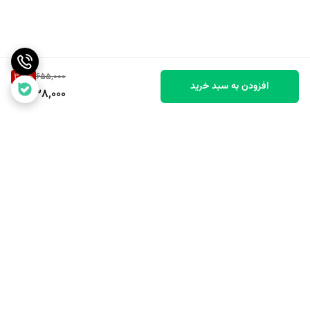
33
%
655,000
افزودن به سبد خرید
438,000
برگشت به بالا